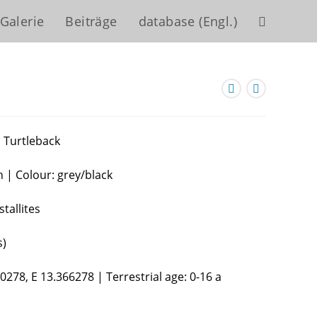
Galerie
Beiträge
database (Engl.)
Website-
Suche
umschalten
, Turtleback
h | Colour: grey/black
tallites
s)
70278, E 13.366278 | Terrestrial age: 0-16 a