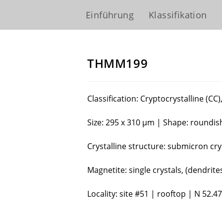
Einführung
Klassifikation
THMM199
Classification: Cryptocrystalline (CC)
Size: 295 x 310 µm | Shape: roundis
Crystalline structure: submicron crys
Magnetite: single crystals, (dendrite
Locality: site #51 | rooftop | N 52.4